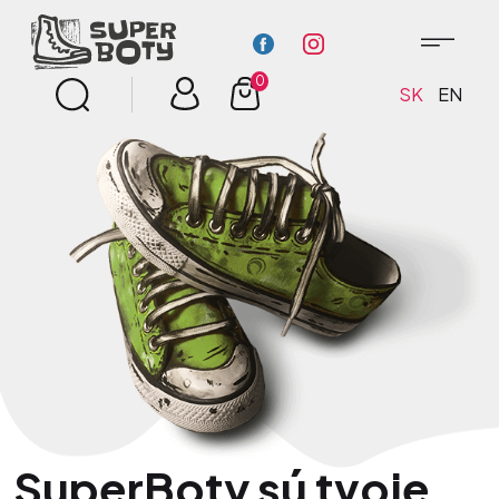
0
SK
EN
SuperBoty sú tvoje